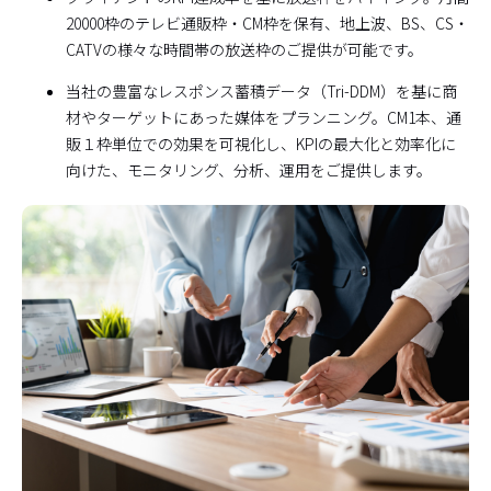
20000枠のテレビ通販枠・CM枠を保有、地上波、BS、CS・
CATVの様々な時間帯の放送枠のご提供が可能です。
当社の豊富なレスポンス蓄積データ（Tri-DDM）を基に商
材やターゲットにあった媒体をプランニング。CM1本、通
販１枠単位での効果を可視化し、KPIの最大化と効率化に
向けた、モニタリング、分析、運用をご提供します。